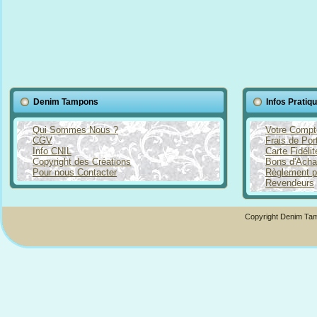
Denim Tampons
Infos Pratiq
Qui Sommes Nous ?
Votre Compt
CGV
Frais de Por
Info CNIL
Carte Fidéli
Copyright des Créations
Bons d'Acha
Pour nous Contacter
Règlement p
Revendeurs
Copyright Denim Tam