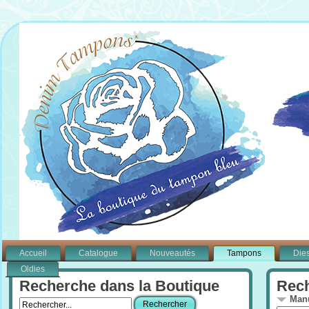
Accueil
Catalogue
Nouveautés
Tampons
Die
Oldies
Recherche dans la Boutique
Rech
Manu