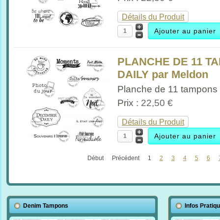
Détails du Produit
PLANCHE DE 11 
DAILY par Meldon
Planche de 11 tampons 
Prix :
22,50 €
Détails du Produit
Début
Précédent
1
2
3
4
5
6
Denim Tampons
Infos Pratiq