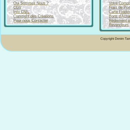
Qui Sommes Nous ?
Votre Compt
CGV
Frais de Por
Info CNIL
Carte Fidéli
Copyright des Créations
Bons d'Acha
Pour nous Contacter
Règlement p
Revendeurs
Copyright Denim Tam