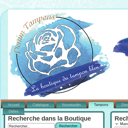
Accueil
Catalogue
Nouveautés
Tampons
Die
Oldies
Recherche dans la Boutique
Rech
Manu