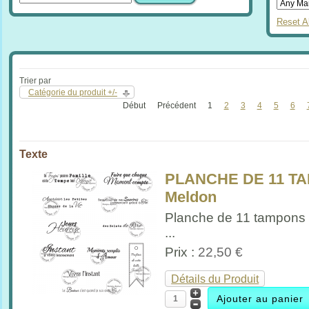
Reset Al
Trier par
Catégorie du produit +/-
Début
Précédent
1
2
3
4
5
6
Texte
PLANCHE DE 11 TA
Meldon
Planche de 11 tampons 
...
Prix :
22,50 €
Détails du Produit