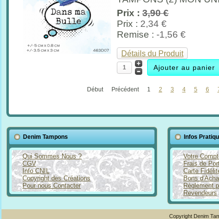
Prix :
3,90 €
Prix :
2,34 €
Remise :
-1,56 €
Détails du Produit
Début
Précédent
1
2
3
4
5
6
Denim Tampons
Infos Pratiq
Qui Sommes Nous ?
Votre Compt
CGV
Frais de Por
Info CNIL
Carte Fidéli
Copyright des Créations
Bons d'Acha
Pour nous Contacter
Règlement p
Revendeurs
Copyright Denim Tam