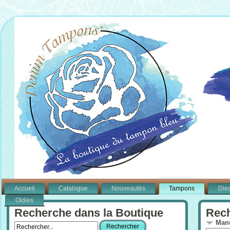
Accueil
Catalogue
Nouveautés
Tampons
Die
Oldies
Recherche dans la Boutique
Rech
Manu