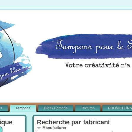
és
Tampons
Dies / Combos
Textures
PROMOTIONS
ique
Recherche par fabricant
Manufacturer