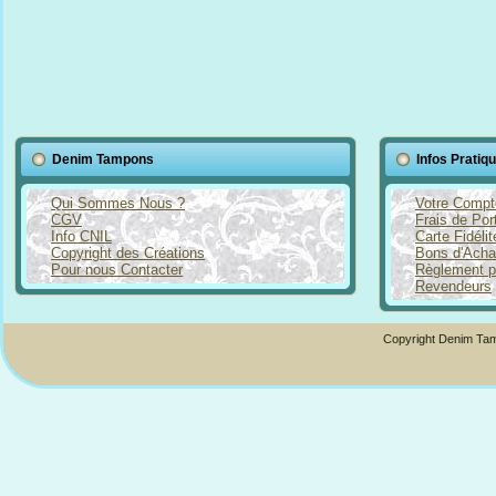
Denim Tampons
Infos Pratiq
Qui Sommes Nous ?
Votre Compt
CGV
Frais de Por
Info CNIL
Carte Fidéli
Copyright des Créations
Bons d'Acha
Pour nous Contacter
Règlement p
Revendeurs
Copyright Denim Tam