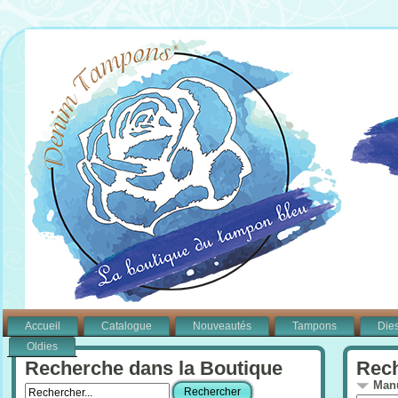
Accueil
Catalogue
Nouveautés
Tampons
Die
Oldies
Recherche dans la Boutique
Rech
Manu