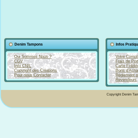
Denim Tampons
Infos Pratiq
Qui Sommes Nous ?
Votre Compt
CGV
Frais de Por
Info CNIL
Carte Fidéli
Copyright des Créations
Bons d'Acha
Pour nous Contacter
Règlement p
Revendeurs
Copyright Denim Tam