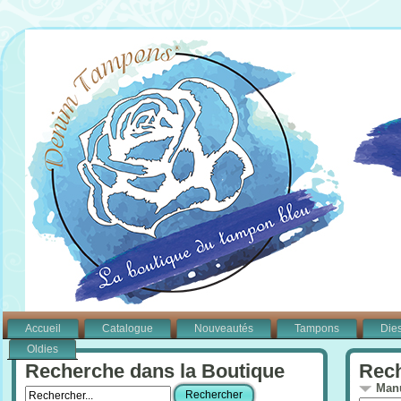
Accueil
Catalogue
Nouveautés
Tampons
Die
Oldies
Recherche dans la Boutique
Rech
Manu