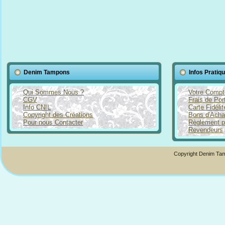
Denim Tampons
Infos Pratiq
Qui Sommes Nous ?
Votre Compt
CGV
Frais de Por
Info CNIL
Carte Fidéli
Copyright des Créations
Bons d'Acha
Pour nous Contacter
Règlement p
Revendeurs
Copyright Denim Tam