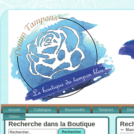
Accueil
Catalogue
Nouveautés
Tampons
Die
Oldies
Recherche dans la Boutique
Rech
Manu