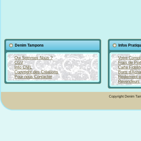
Denim Tampons
Infos Pratiq
Qui Sommes Nous ?
Votre Compt
CGV
Frais de Por
Info CNIL
Carte Fidéli
Copyright des Créations
Bons d'Acha
Pour nous Contacter
Règlement p
Revendeurs
Copyright Denim Tam