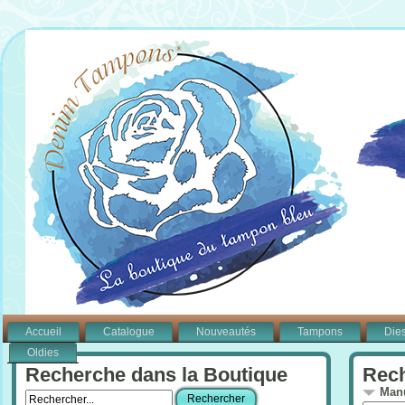
Accueil
Catalogue
Nouveautés
Tampons
Die
Oldies
Recherche dans la Boutique
Rech
Manu