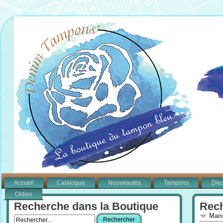
Accueil
Catalogue
Nouveautés
Tampons
Die
Oldies
Recherche dans la Boutique
Rech
Manu