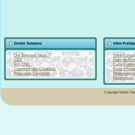
Denim Tampons
Infos Pratiq
Qui Sommes Nous ?
Votre Compt
CGV
Frais de Por
Info CNIL
Carte Fidéli
Copyright des Créations
Bons d'Acha
Pour nous Contacter
Règlement p
Revendeurs
Copyright Denim Tam