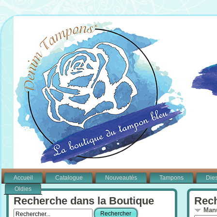
Accueil
Catalogue
Nouveautés
Tampons
Die
Oldies
Recherche dans la Boutique
Rech
Manu