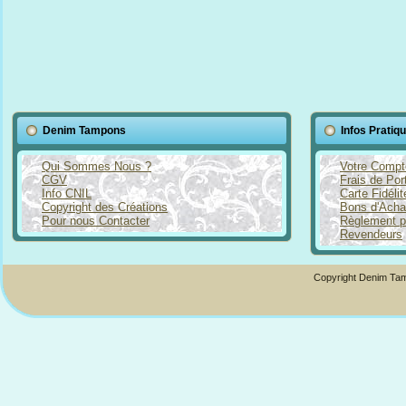
Denim Tampons
Infos Pratiq
Qui Sommes Nous ?
Votre Compt
CGV
Frais de Por
Info CNIL
Carte Fidéli
Copyright des Créations
Bons d'Acha
Pour nous Contacter
Règlement p
Revendeurs
Copyright Denim Tam