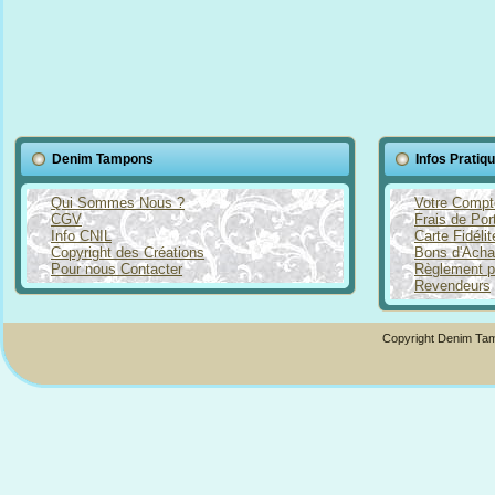
Denim Tampons
Infos Pratiq
Qui Sommes Nous ?
Votre Compt
CGV
Frais de Por
Info CNIL
Carte Fidéli
Copyright des Créations
Bons d'Acha
Pour nous Contacter
Règlement p
Revendeurs
Copyright Denim Tam