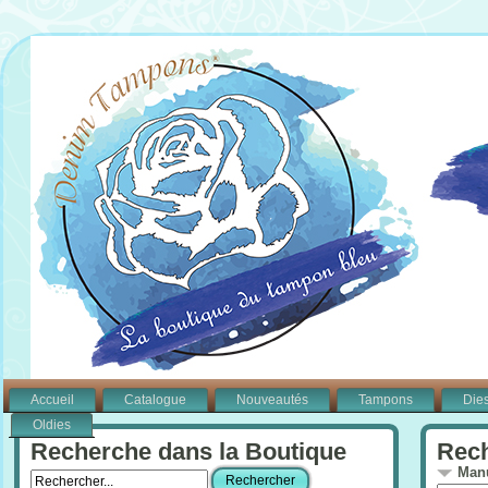
Accueil
Catalogue
Nouveautés
Tampons
Die
Oldies
Recherche dans la Boutique
Rech
Manu