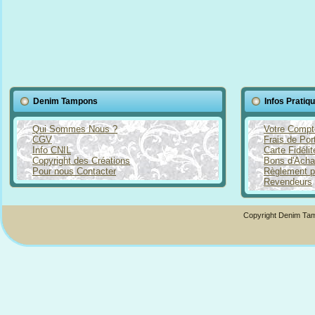
Denim Tampons
Infos Pratiq
Qui Sommes Nous ?
Votre Compt
CGV
Frais de Por
Info CNIL
Carte Fidéli
Copyright des Créations
Bons d'Acha
Pour nous Contacter
Règlement p
Revendeurs
Copyright Denim Tam