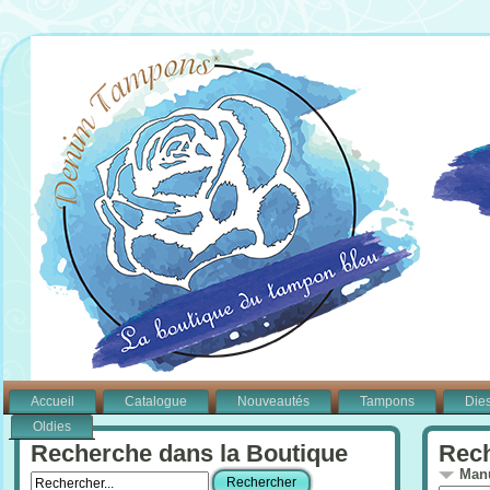
Accueil
Catalogue
Nouveautés
Tampons
Die
Oldies
Recherche dans la Boutique
Rech
Manu