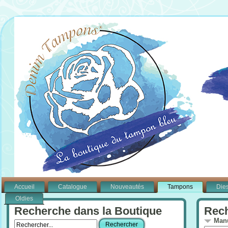
Accueil
Catalogue
Nouveautés
Tampons
Die
Oldies
Recherche dans la Boutique
Rech
Manu