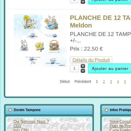
PLANCHE DE 12 T
Meldon
PLANCHE DE 12 TAM
+/-...
Prix :
22,50 €
Détails du Produit
Début
Précédent
1
2
3
4
5
Denim Tampons
Infos Pratiq
Qui Sommes Nous ?
Votre Compt
CGV
Frais de Por
Info CNIL
Carte Fidéli