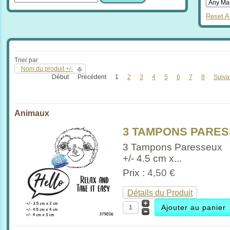
Reset Al
Trier par
Nom du produit +/-
Début
Précédent
1
2
3
4
5
6
7
8
Suiva
Animaux
3 TAMPONS PARESSE
3 Tampons Paresseux
+/- 4.5 cm x...
Prix :
4,50 €
Détails du Produit