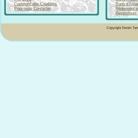
Copyright des Créations
Bons d'Acha
Pour nous Contacter
Règlement p
Revendeurs
Copyright Denim Tam