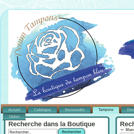
Accueil
Catalogue
Nouveautés
Tampons
Die
Oldies
Recherche dans la Boutique
Rech
Manu