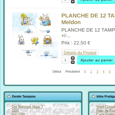
PLANCHE DE 12 T
Meldon
PLANCHE DE 12 TAM
+/-...
Prix :
22,50 €
Détails du Produit
Début
Précédent
1
2
3
4
5
Denim Tampons
Infos Pratiq
Qui Sommes Nous ?
Votre Compt
CGV
Frais de Por
Info CNIL
Carte Fidéli