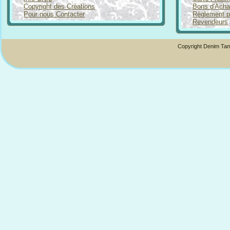
Copyright des Créations
Bons d'Acha
Pour nous Contacter
Règlement p
Revendeurs
Copyright Denim Tam