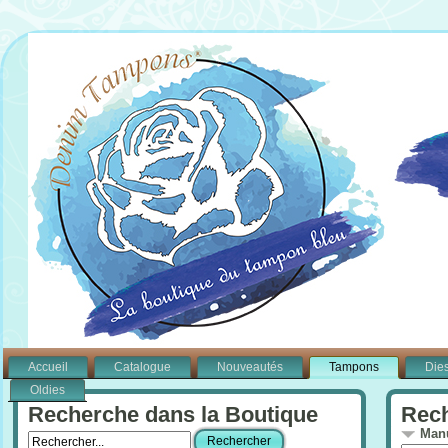
Accueil
Catalogue
Nouveautés
Tampons
Die
Oldies
Recherche dans la Boutique
Rech
Manu