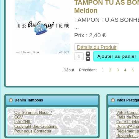
TAMPON TU AS BON
Meldon
TAMPON TU AS BONHE
...
Prix :
2,40 €
Détails du Produit
Début
Précédent
1
2
3
4
5
Denim Tampons
Infos Pratiq
Qui Sommes Nous ?
Votre Compt
CGV
Frais de Por
Info CNIL
Carte Fidéli
Copyright des Créations
Bons d'Acha
Pour nous Contacter
Règlement p
Revendeurs