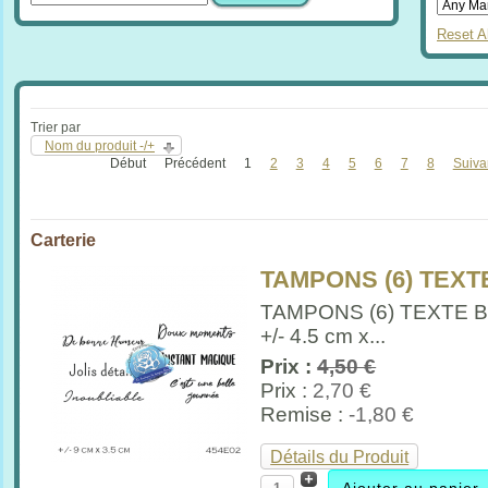
Reset Al
Trier par
Nom du produit -/+
Début
Précédent
1
2
3
4
5
6
7
8
Suiva
Carterie
TAMPONS (6) TEXTE
TAMPONS (6) TEXTE 
+/- 4.5 cm x...
Prix :
4,50 €
Prix :
2,70 €
Remise :
-1,80 €
Détails du Produit