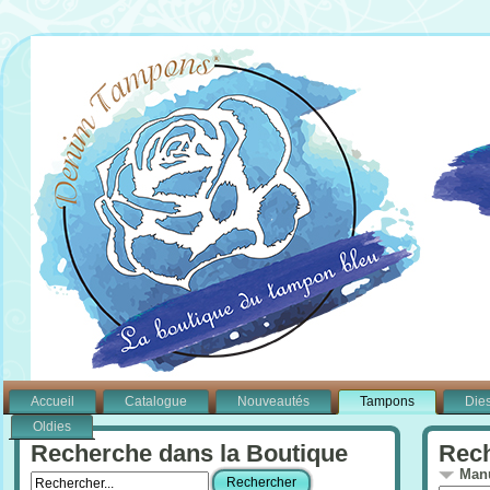
Accueil
Catalogue
Nouveautés
Tampons
Die
Oldies
Recherche dans la Boutique
Rech
Manu