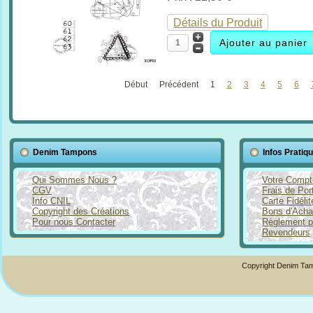
Détails du Produit
Début
Précédent
1
2
3
4
5
6
Denim Tampons
Infos Pratiq
Qui Sommes Nous ?
Votre Compt
CGV
Frais de Por
Info CNIL
Carte Fidéli
Copyright des Créations
Bons d'Acha
Pour nous Contacter
Règlement p
Revendeurs
Copyright Denim Tam