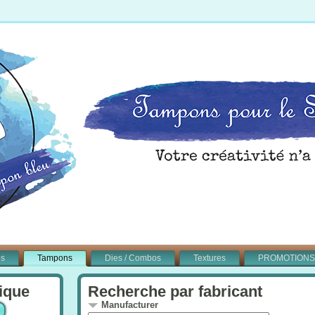
és
Tampons
Dies / Combos
Textures
PROMOTIONS
ique
Recherche par fabricant
Manufacturer