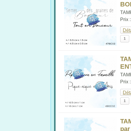
BO
TAMP
Prix 
Dét
TA
ENT
TAMP
Prix 
Dét
TA
par