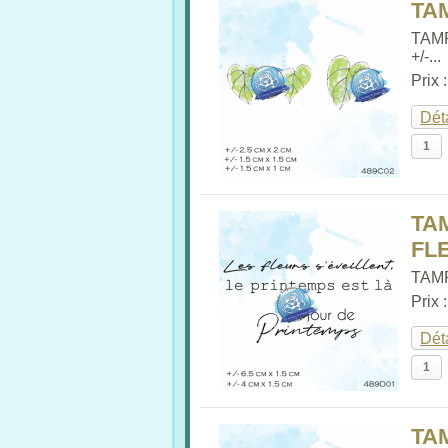
TAM
TAM
+/-...
Prix 
Dét
TA
FL
TAMP
Prix 
Dét
TA