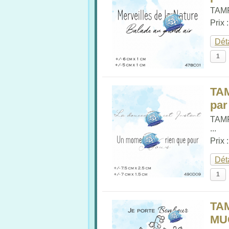
TAMP
Prix 
Dét
TA
par
TAM
...
Prix 
Dét
TA
MU