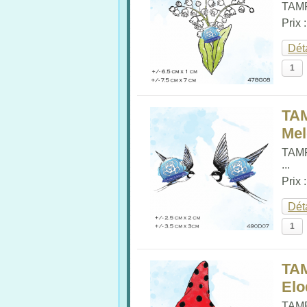
TAMP
Prix 
Dét
TA
Me
TAM
...
Prix 
Dét
TA
Elo
TAM