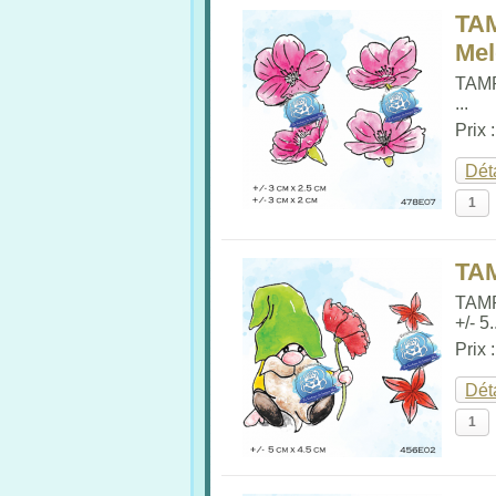
TA
Me
TAM
...
Prix 
Dét
TA
TAM
+/- 5.
Prix 
Dét