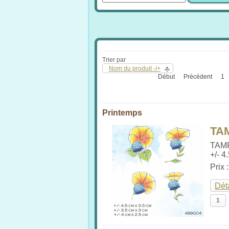
Trier par
Nom du produit -/+
Début
Précédent
1
Printemps
TA
TAM
+/- 4
Prix 
Dét