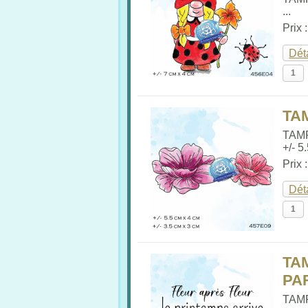
...
Prix 
Dét
TA
TAM
+/- 5
Prix 
Dét
TA
PA
TAMP