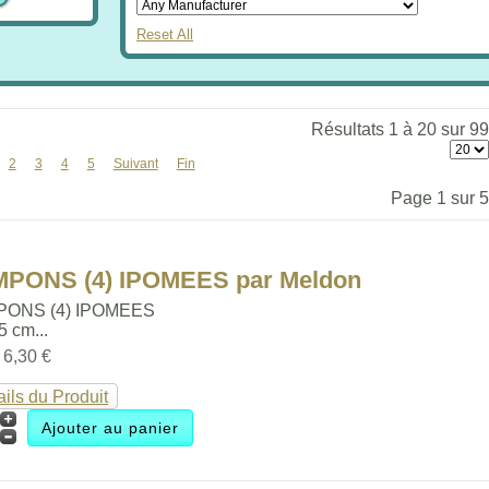
Reset All
Résultats 1 à 20 sur 99
2
3
4
5
Suivant
Fin
Page 1 sur 5
MPONS (4) IPOMEES par Meldon
PONS (4) IPOMEES
.5 cm...
:
6,30 €
ails du Produit