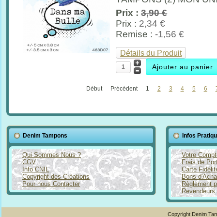
Prix :
3,90 €
Prix :
2,34 €
Remise :
-1,56 €
Détails du Produit
Début
Précédent
1
2
3
4
5
6
Denim Tampons
Infos Pratiq
Qui Sommes Nous ?
Votre Compt
CGV
Frais de Por
Info CNIL
Carte Fidéli
Copyright des Créations
Bons d'Acha
Pour nous Contacter
Règlement p
Revendeurs
Copyright Denim Tam