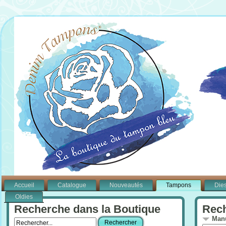
Accueil
Catalogue
Nouveautés
Tampons
Die
Oldies
Recherche dans la Boutique
Rech
Manu