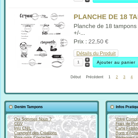
PLANCHE DE 18 TA
Planche de 18 tampons F
+/-...
Prix :
22,50 €
Détails du Produit
Début
Précédent
1
2
3
4
Denim Tampons
Infos Pratiq
Qui Sommes Nous ?
Votre Compt
CGV
Frais de Por
Info CNIL
Carte Fidéli
Copyright des Créations
Bons d'Acha
Pour nous Contacter
Règlement p