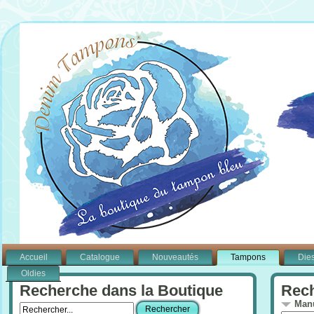
Accueil
Catalogue
Nouveautés
Tampons
Die
Oldies
Recherche dans la Boutique
Rech
Manu