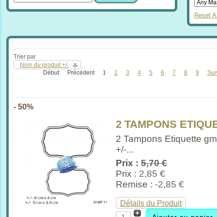
Reset Al
Trier par
Nom du produit +/-
Début
Précédent
1
2
3
4
5
6
7
8
9
Sui
- 50%
2 TAMPONS ETIQU
2 Tampons Etiquette gm
+/-...
Prix :
5,70 €
Prix :
2,85 €
Remise :
-2,85 €
Détails du Produit