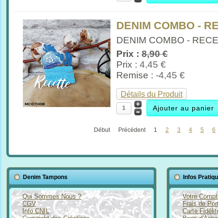
DENIM COMBO - R
DENIM COMBO - RECETT
Prix :
8,90 €
Prix :
4,45 €
Remise :
-4,45 €
Détails du Produit
Début
Précédent
1
2
3
4
5
6
Denim Tampons
Infos Pratiq
Qui Sommes Nous ?
Votre Compt
CGV
Frais de Por
Info CNIL
Carte Fidéli