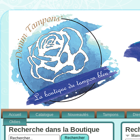
Accueil
Catalogue
Nouveautés
Tampons
Die
Oldies
Recherche dans la Boutique
Rech
Manu