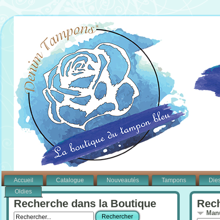
Accueil
Catalogue
Nouveautés
Tampons
Die
Oldies
Recherche dans la Boutique
Rech
Manu