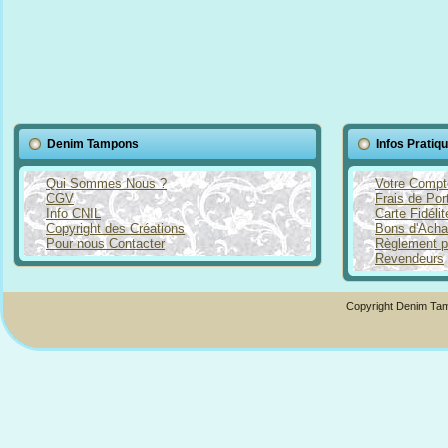
Denim Tampons
Infos Pratiq
Qui Sommes Nous ?
Votre Compt
CGV
Frais de Por
Info CNIL
Carte Fidéli
Copyright des Créations
Bons d'Acha
Pour nous Contacter
Règlement p
Revendeurs
Copyright Denim Tam