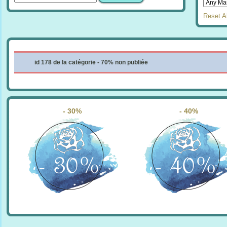
Reset Al
id 178 de la catégorie - 70% non publiée
- 30%
- 40%