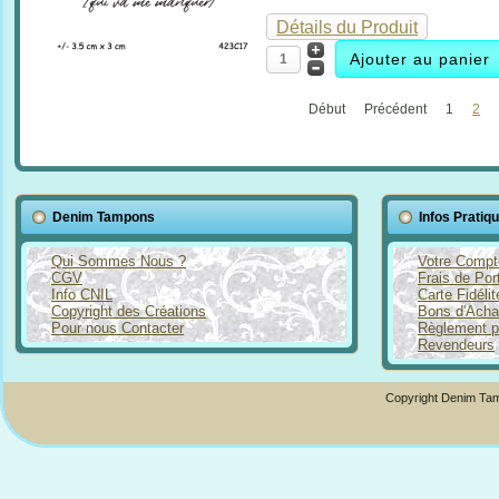
Détails du Produit
Début
Précédent
1
2
Denim Tampons
Infos Pratiq
Qui Sommes Nous ?
Votre Compt
CGV
Frais de Por
Info CNIL
Carte Fidéli
Copyright des Créations
Bons d'Acha
Pour nous Contacter
Règlement p
Revendeurs
Copyright Denim Tam