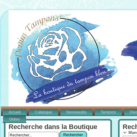
Accueil
Catalogue
Nouveautés
Tampons
Die
Oldies
Recherche dans la Boutique
Rech
Manu