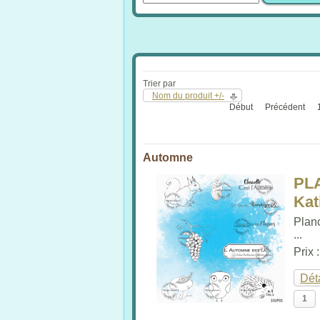
Trier par
Nom du produit +/-
Début
Précédent
Automne
PL
Kat
Plan
...
Prix 
Dét