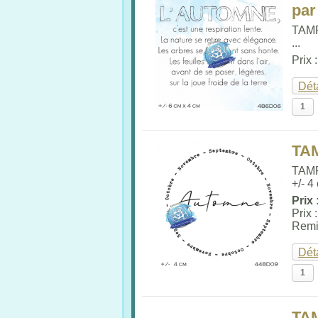
par
TAM
...
Prix 
Dét
TA
TAM
+/- 4
Prix 
Prix 
Remi
Dét
TA