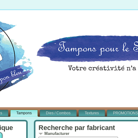
és
Tampons
Dies / Combos
Textures
PROMOTIONS
ique
Recherche par fabricant
Manufacturer