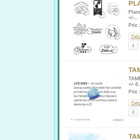
PL
Plan
+/-...
Prix 
Dét
TA
TAM
+/- 6.
Prix 
Dét
TA