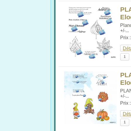
PL
Elo
Plan
+/-...
Prix 
Dét
PL
Elo
PLA
+/-...
Prix 
Dét