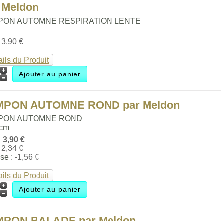
 Meldon
PON AUTOMNE RESPIRATION LENTE
:
3,90 €
ails du Produit
MPON AUTOMNE ROND par Meldon
PON AUTOMNE ROND
 cm
:
3,90 €
:
2,34 €
se :
-1,56 €
ails du Produit
MPON BALADE par Meldon