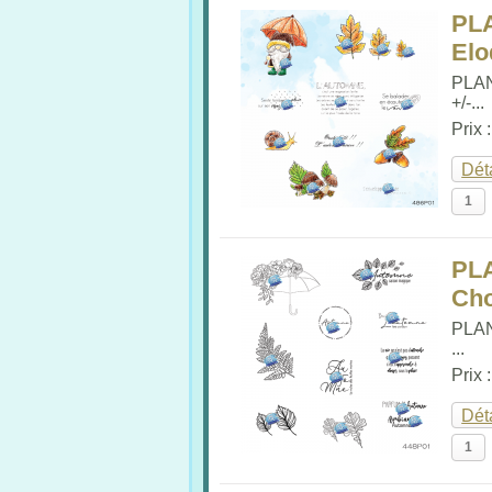
PL
Elo
PLA
+/-...
Prix 
Dét
PL
Cho
PLA
...
Prix 
Dét