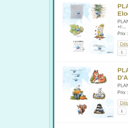
PL
Elo
PLA
+/-...
Prix 
Dét
PL
D'
PLA
Prix 
Dét