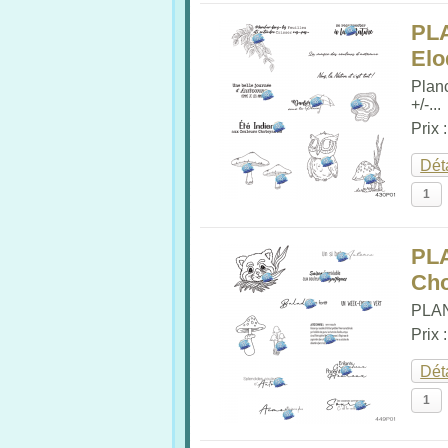
PL
Elo
Plan
+/-...
Prix 
Dét
PL
Cho
PLAN
Prix 
Dét